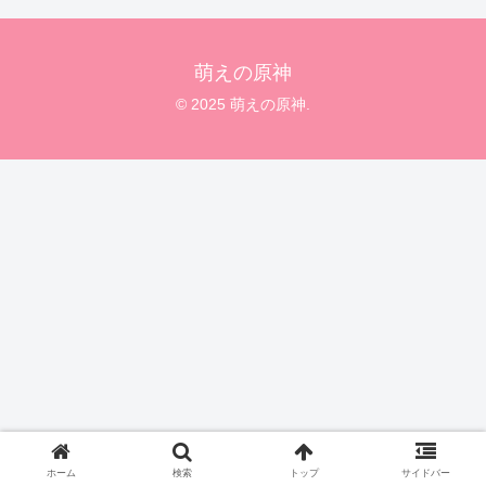
萌えの原神
© 2025 萌えの原神.
ホーム
検索
トップ
サイドバー